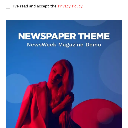
I've read and accept the
Privacy Policy
.
DOWNLOAD NOW
AIN NEWS 1
Contact Us
About Us
Privacy Policy
Terms of Use Agreement
Facebook
X
WhatsApp
Share