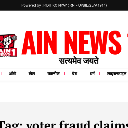
Powered by : PIDIT KO NYAY ( RNI - UPBIL/25/A1914)
AIN NEWS 
सत्यमेव जयते
ऑटो
खेल
तकनीक
देश
धर्म
लाइफस्टाइल
Tag:
voter fraud claim