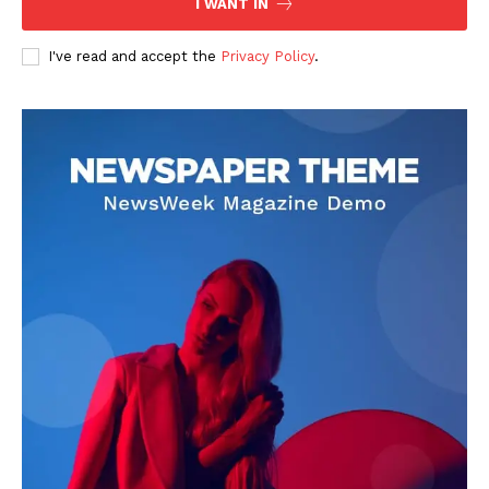
I WANT IN
I've read and accept the
Privacy Policy
.
DOWNLOAD NOW
AIN NEWS 1
Contact Us
About Us
Privacy Policy
Terms of Use Agreement
Facebook
X
WhatsApp
Share