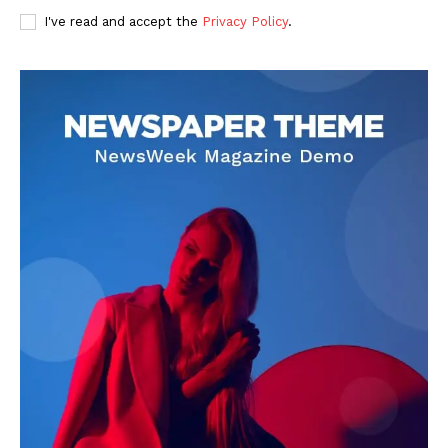
I've read and accept the
Privacy Policy
.
DOWNLOAD NOW
AIN NEWS 1
Contact Us
About Us
Privacy Policy
Terms of Use Agreement
Facebook
X
WhatsApp
Share