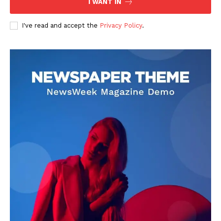
I WANT IN
I've read and accept the
Privacy Policy
.
DOWNLOAD NOW
AIN NEWS 1
Contact Us
About Us
Privacy Policy
Terms of Use Agreement
Facebook
X
WhatsApp
Share