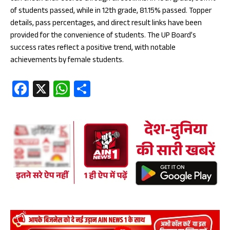
of students passed, while in 12th grade, 81.15% passed. Topper
details, pass percentages, and direct result links have been
provided for the convenience of students. The UP Board’s
success rates reflect a positive trend, with notable
achievements by female students.
Fa
X
W
S
ce
ha
ha
b
ts
re
oo
A
k
p
p