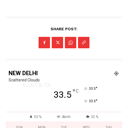
Facebook
X
WhatsApp
Share
SHARE POST:
Read Latest News on AIN
NEWS 1 App
NEW DELHI
Scattered Clouds
°
33.5
°
C
33.5
°
33.5
53 %
4kmh
32 %
SUN
MON
TUE
WED
THU