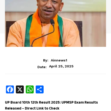
By:
Ainnews1
April 25, 2025
Date:
Fa
X
W
S
ce
ha
ha
b
ts
re
UP Board 10th 12th Result 2025: UPMSP Exam Results
Released – Direct Link to Check