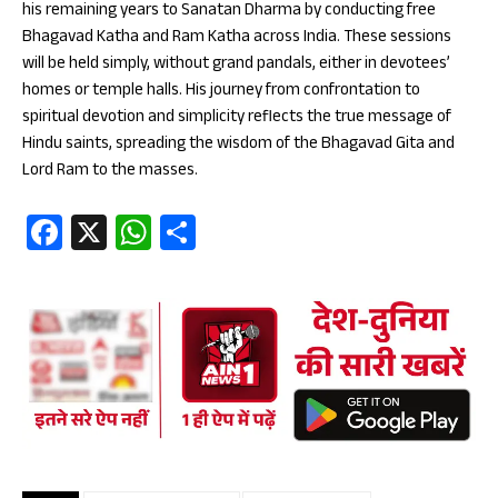
his remaining years to Sanatan Dharma by conducting free
Bhagavad Katha and Ram Katha across India. These sessions
will be held simply, without grand pandals, either in devotees’
homes or temple halls. His journey from confrontation to
spiritual devotion and simplicity reflects the true message of
Hindu saints, spreading the wisdom of the Bhagavad Gita and
Lord Ram to the masses.
Fa
X
W
S
ce
ha
ha
b
ts
re
oo
A
k
p
p