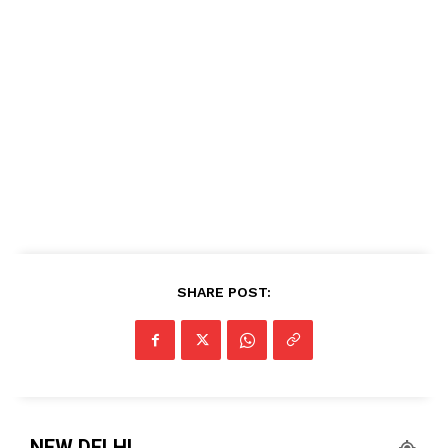
DOWNLOAD NOW
AIN NEWS 1
Contact Us
About Us
Privacy Policy
SHARE POST:
Terms of Use Agreement
Facebook
X
WhatsApp
Share
NEW DELHI