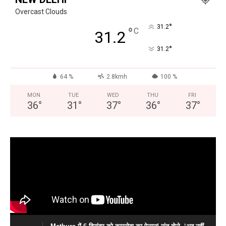
Overcast Clouds
°
31.2
°
C
31.2
°
31.2
64 %
2.8kmh
100 %
MON
TUE
WED
THU
FRI
36
°
31
°
37
°
36
°
37
°