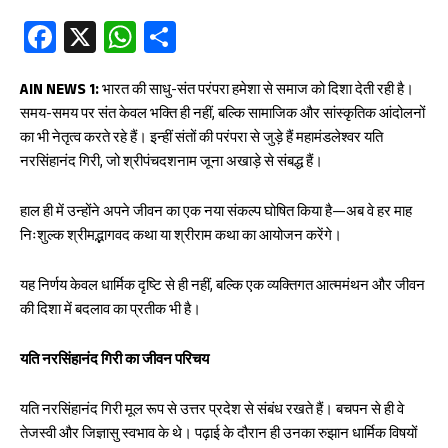
Fa
X
W
S
ce
ha
ha
b
ts
re
AIN NEWS 1:
भारत की साधु-संत परंपरा हमेशा से समाज को दिशा देती रही है।
समय-समय पर संत केवल भक्ति ही नहीं, बल्कि सामाजिक और सांस्कृतिक आंदोलनों
oo
A
का भी नेतृत्व करते रहे हैं। इन्हीं संतों की परंपरा से जुड़े हैं महामंडलेश्वर यति
k
p
नरसिंहानंद गिरी, जो श्रीपंचदशनाम जूना अखाड़े से संबद्ध हैं।
p
हाल ही में उन्होंने अपने जीवन का एक नया संकल्प घोषित किया है—अब वे हर माह
निःशुल्क श्रीमद्भागवद कथा या श्रीराम कथा का आयोजन करेंगे।
यह निर्णय केवल धार्मिक दृष्टि से ही नहीं, बल्कि एक व्यक्तिगत आत्ममंथन और जीवन
की दिशा में बदलाव का प्रतीक भी है।
यति नरसिंहानंद गिरी का जीवन परिचय
यति नरसिंहानंद गिरी मूल रूप से उत्तर प्रदेश से संबंध रखते हैं। बचपन से ही वे
तेजस्वी और जिज्ञासु स्वभाव के थे। पढ़ाई के दौरान ही उनका रुझान धार्मिक विषयों