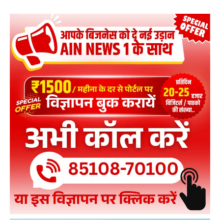
उत्तराखंड के युवक ने बनाई 'फ्लाइंग कार'
01:55
Yogi Adityanath : "कांग्रेस के समय में घर पर तिरंगा लगाने
के लिए लड़ाई लड़नी पड़ती थी..."
02:57
सदन में PM Modi ने मजेदार अंदाज़ में Rahul Gandhi की
जो मौज ली, पूरा सदन हंसने लगा! #Viral
09:09