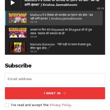
Mathura में 6 दिसंबर को कारसेवा का ऐलान! संत बोले- ‘अब नहीं
करेंगे इंतजार’ | Krishna Janmabhoomi
03:19
Mathura में 6 दिसंबर को कारसेवा का ऐलान! संत बोले- ‘अब
नहीं करेंगे इंतजार’ | Krishna Janmabhoomi
03:19
आरक्षण पर फिर रार! Mayawati का Bhagwat को दो टूक
जवाब- ‘बदलाव की वकालत बंद हो’
04:04
Mamata Banerjee : "मेरी गाड़ी पर पत्थर से हमला हुआ,
शीशा खुला होता..."
00:24
Mamata Banerjee : "मेरी गाड़ी पर पत्थर से हमला हुआ,
शीशा खुला होता, तो मैं मर..."
Subscribe
02:10
Kalyan Banerjee : "शुभेंदु अधिकारी ने पुलिस विभाग के 12
बजा दिए हैं"
00:07
'हर घर तिरंगा यात्रा' में अमित शाह ने लिया हिस्सा
00:50
I WANT IN
ममता बनर्जी के काफिले पर हमला
I've read and accept the
Privacy Policy
.
01:00