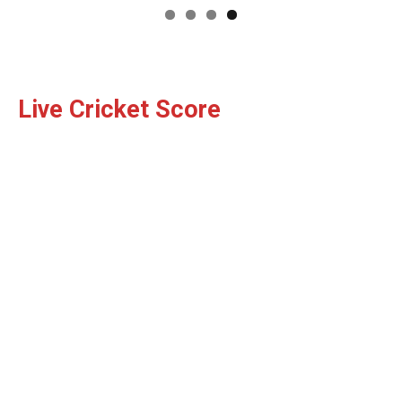
Facebook
X
WhatsApp
Share
Live Cricket Score
Read Latest News on AIN
NEWS 1 App