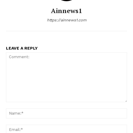
Ainnews1
https://ainnews1.com
LEAVE A REPLY
Comment:
Nam
Ema