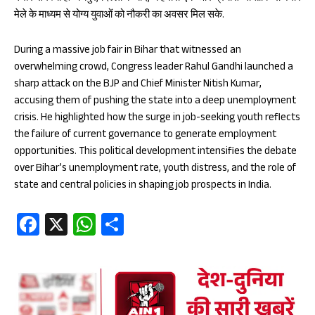
मेले के माध्यम से योग्य युवाओं को नौकरी का अवसर मिल सके.
During a massive job fair in Bihar that witnessed an
overwhelming crowd, Congress leader Rahul Gandhi launched a
sharp attack on the BJP and Chief Minister Nitish Kumar,
accusing them of pushing the state into a deep unemployment
crisis. He highlighted how the surge in job-seeking youth reflects
the failure of current governance to generate employment
opportunities. This political development intensifies the debate
over Bihar’s unemployment rate, youth distress, and the role of
state and central policies in shaping job prospects in India.
Fa
X
W
S
ce
ha
ha
b
ts
re
oo
A
k
p