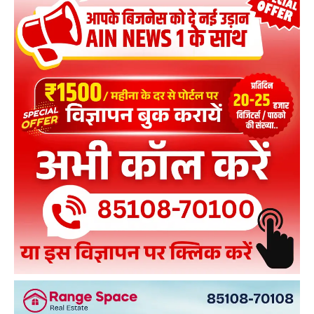
Bill पास, जानिए आपके पैसे पर क्या असर!
05:05
Meerut: ‘सोनू’ बनकर रोटी बना रहा था मोबीन? कांवड़ियों के
बीच मचा बवाल, सचिन सिरोही ने खोली पोल
06:58
‘कुछ लोग जीवनभर बच्चे रहते हैं…’ CM Yogi का Akhilesh
पर बड़ा तंज! Lucknow से सियासी प्रहार
02:57