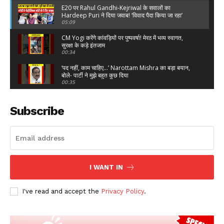
E20 पर Rahul Gandhi-Kejriwal के सवालों का
Hardeep Puri ने दिया जवाब! ‘विवाद पैदा किया जा रहा’
05:09
CM Yogi करेंगे कांवड़ियों पर पुष्पवर्षा! मेरठ में भव्य स्वागत,
सुरक्षा के कड़े इंतजाम
00:34
‘पद नहीं, काम चाहिए…’ Narottam Mishra का बड़ा बयान,
बोले- पार्टी ने मुझे बहुत कुछ दिया
00:35
Arvind Kejriwal : "सरकार किसी पोस्ट को 'Delete' करने
के लिए कहती है"
Subscribe
01:56
स्याही फेंके जाने पर क्या बोलीं नेहा ?
00:47
पप्पू यादव पर हमले का प्रयास करने वाले का हुआ भव्य स्वागत
00:22
I WANT IN
Yogi Adityanath : "आओ बच्चू, मैं तुम्हें दंगा कराना सिखा
I've read and accept the
Privacy Policy
.
देता हूं..."
01:18
₹2000 से ज्यादा UPI Payment पर लगेगा Charge? नया