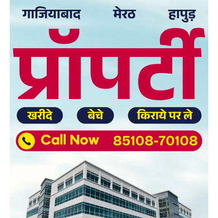
Facebook
X
WhatsApp
Share
Read Latest News on AIN
NEWS 1 App