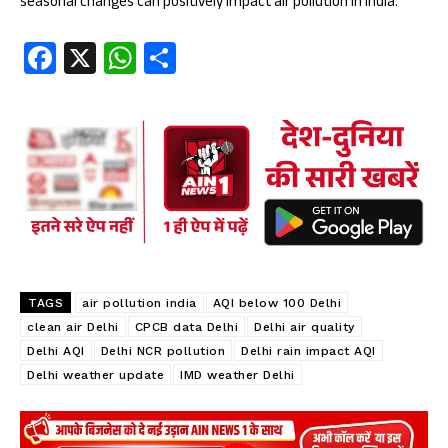
seasonal changes can positively impact air pollution in India.
Fa
X
W
S
ce
ha
ha
b
ts
re
oo
A
k
p
p
TAGS
air pollution india
AQI below 100 Delhi
clean air Delhi
CPCB data Delhi
Delhi air quality
Delhi AQI
Delhi NCR pollution
Delhi rain impact AQI
Delhi weather update
IMD weather Delhi