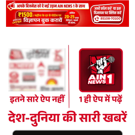
DOWNLOAD NOW
AIN NEWS 1
Contact Us
About Us
Privacy Policy
Terms of Use Agreement
Facebook
X
WhatsApp
Share