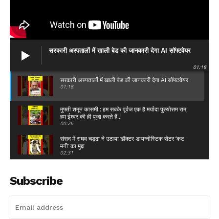
सरकारी अस्पतालों में खाली बेड की जानकारी देगा AI सॉफ्टवेयर
01:18
सरकारी अस्पतालों में खाली बेड की जानकारी देगा AI सॉफ्टवेयर
01:18
मुफ्ती शमून कासमी : हम सबके पूर्वज एक है मर्यादा पुरुषोत्तम राम,
हम ईश्वर की ही पूजा करते हैं..!
00:26
संसद में राघव चड्ढा ने उठाया डॉक्टर-डायग्नोस्टिक सेंटर ‘कट
मनी’ का मुद्दा
02:31
सदन में खड़े होकर Modi ने पहले Rahul Gandhi को लिया
आड़े हाथ फिर उड़ाई धज्जियां,हंस पड़ी प्रियंका!
Subscribe
15:15
DImple Yadav : "यूपी का हाल देख लीजिए, 21 पेपर लीक
हुए हैं..."
01:21