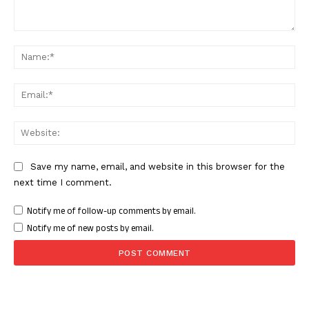
Facebook
X
WhatsApp
Share
Comment:
Nam
Ema
Read Latest News on AIN
NEWS 1 App
Web
Save my name, email, and website in this browser for the
next time I comment.
Notify me of follow-up comments by email.
Notify me of new posts by email.