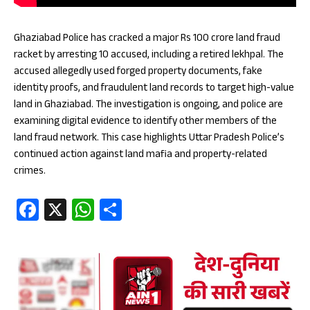
Ghaziabad Police has cracked a major Rs 100 crore land fraud
racket by arresting 10 accused, including a retired lekhpal. The
accused allegedly used forged property documents, fake
identity proofs, and fraudulent land records to target high-value
land in Ghaziabad. The investigation is ongoing, and police are
examining digital evidence to identify other members of the
land fraud network. This case highlights Uttar Pradesh Police’s
continued action against land mafia and property-related
crimes.
Fa
X
W
S
ce
ha
ha
b
ts
re
oo
A
k
p