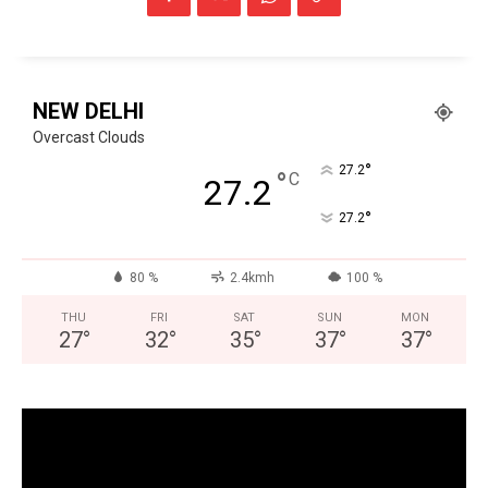
NEW DELHI
Overcast Clouds
°
27.2
°
C
27.2
°
27.2
80 %
2.4kmh
100 %
THU
FRI
SAT
SUN
MON
27
°
32
°
35
°
37
°
37
°