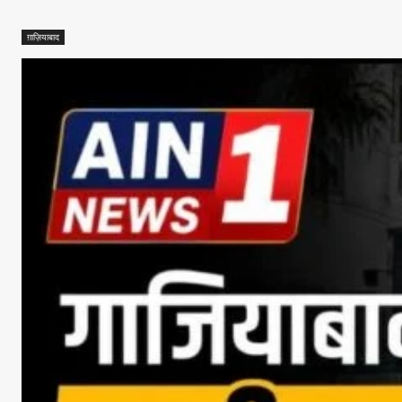
ग़ाज़ियाबाद
Facebook
X
Whats
Sha
Read Lates
AIN NEWS