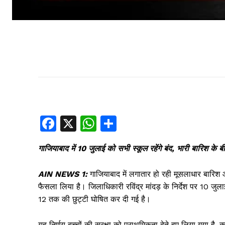
F
X
W
S
a
h
h
गाजियाबाद में 10 जुलाई को सभी स्कूल रहेंगे बंद, भारी बारिश के
c
at
ar
e
s
e
AIN NEWS 1:
गाजियाबाद में लगातार हो रही मूसलाधार बारिश औ
b
A
फैसला लिया है। जिलाधिकारी रविंद्र मांदड़ के निर्देश पर 10 जुल
12 तक की छुट्टी घोषित कर दी गई है।
o
p
o
p
यह निर्णय बच्चों की सुरक्षा को प्राथमिकता देते हुए लिया गया है,