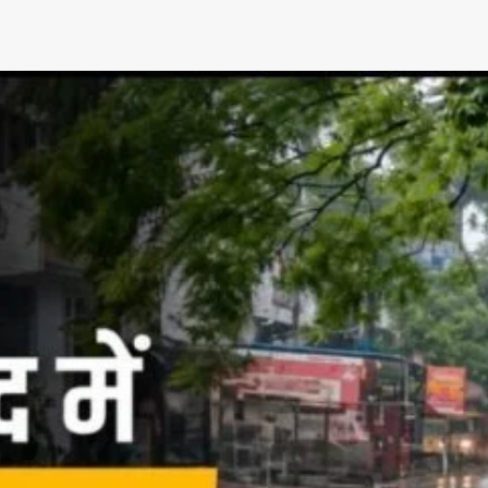
App
re
t News on
 1 App
AIN NEWS 1
Contact Us