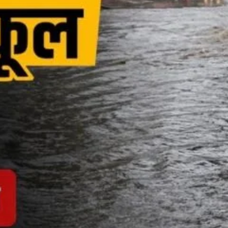
About Us
Privacy Policy
Terms of Use Agreement
D NOW
App
re