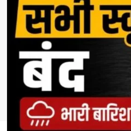
DOWNLOA
Facebook
X
Whats
Sha