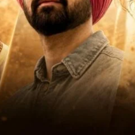
About Us
Privacy Policy
Terms of Use Agreement
D NOW
App
re