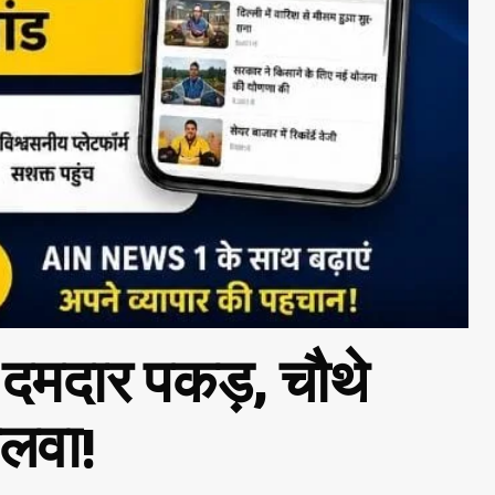
 दमदार पकड़, चौथे
जलवा!