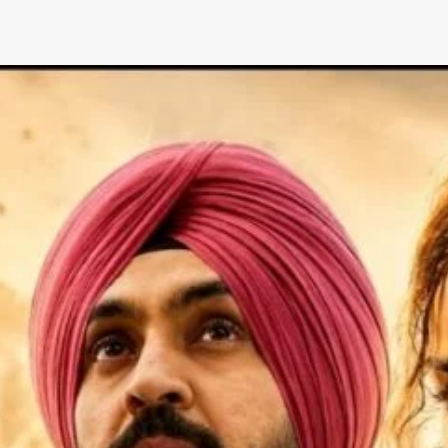
App
re
t News on
 1 App
AIN NEWS 1
Contact Us