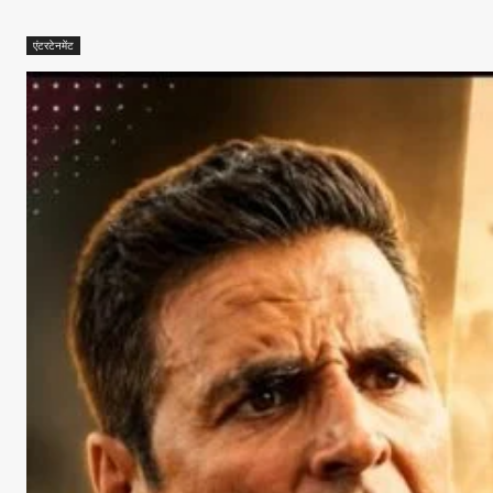
एंटरटेनमेंट
Facebook
X
Whats
Sha
Read Lates
AIN NEWS