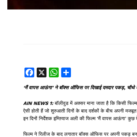
F
X
W
S
a
h
h
‘मैं वापस आऊंगा’ ने बॉक्स ऑफिस पर दिखाई दमदार पकड़, चौथे वी
c
at
ar
e
s
e
AIN NEWS 1:
बॉलीवुड में अक्सर माना जाता है कि किसी फिल्म
b
A
ऐसी होती हैं जो शुरुआती दिनों के बाद दर्शकों के बीच अपनी मजबू
इन दिनों निर्देशक इम्तियाज अली की फिल्म ‘मैं वापस आऊंगा’ कु
o
p
o
p
फिल्म ने रिलीज के बाद लगातार बॉक्स ऑफिस पर अपनी पकड़ बनाए 