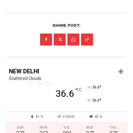
SHARE POST:
NEW DELHI
Scattered Clouds
°
36.6
°
C
36.6
°
36.6
41 %
3.2kmh
45 %
SUN
MON
TUE
WED
THU