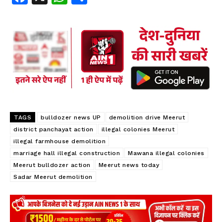
ce
ha
ha
b
ts
re
oo
A
k
p
p
TAGS
bulldozer news UP
demolition drive Meerut
district panchayat action
illegal colonies Meerut
illegal farmhouse demolition
marriage hall illegal construction
Mawana illegal colonies
Meerut bulldozer action
Meerut news today
Sadar Meerut demolition