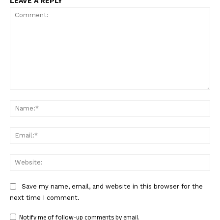
LEAVE A REPLY
Comment:
Nam
Ema
Web
Save my name, email, and website in this browser for the
next time I comment.
Notify me of follow-up comments by email.