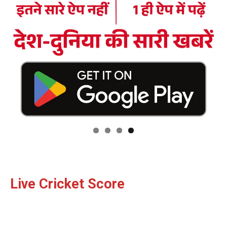
Facebook
X
WhatsApp
Share
Read Latest News on AIN
NEWS 1 App
Live Cricket Score