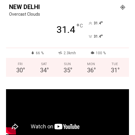
NEW DELHI
Overcast Clouds
°
31.4
°
C
31.4
°
31.4
66 %
2.3kmh
100 %
FRI
SAT
SUN
MON
TUE
30
°
34
°
35
°
36
°
31
°