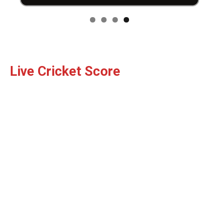
Facebook
X
WhatsApp
Share
Read Latest News on AIN
Live Cricket Score
NEWS 1 App