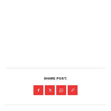
DOWNLOAD NOW
AIN NEWS 1
Contact Us
About Us
Privacy Policy
SHARE POST:
Terms of Use Agreement
Facebook
X
WhatsApp
Share