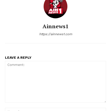
Ainnews1
https://ainnews1.com
LEAVE A REPLY
Comment:
Nam