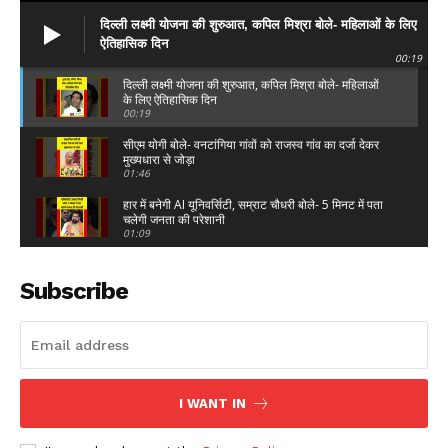
दिल्ली लक्ष्मी योजना की शुरुआत, कपिल मिश्रा बोले- महिलाओं के लिए
ऐतिहासिक दिन
00:19
दिल्ली लक्ष्मी योजना की शुरुआत, कपिल मिश्रा बोले- महिलाओं
के लिए ऐतिहासिक दिन
00:19
सीएम योगी बोले- वनटांगिया गांवों को राजस्व गांव का दर्जा देकर
मुख्यधारा से जोड़ा
01:46
हार में बनेगी AI यूनिवर्सिटी, सम्राट चौधरी बोले- 5 मिनट में पता
चलेगी जनता की परेशानी
01:09
झारखंड छात्र आंदोलन पर कंगना रनौत का राहुल गांधी पर
निशाना, पूछा- प्रदर्शनकारियों से मिलने क्यों..?
Subscribe
00:47
अभिजीत दिपके की पीएम मोदी से अपील: स्वतंत्रता दिवस पर
युवाओं को संबोधित कर बताएं सरकार क्या कदम उठा
00:38
Instagram पर पीएम मोदी का Gen-Z कनेक्ट, अब 7 अगस्त
को GRWM वीडियो बनाने की अपील
I WANT IN
02:03
सरकारी अस्पतालों में खाली बेड की जानकारी देगा AI सॉफ्टवेयर