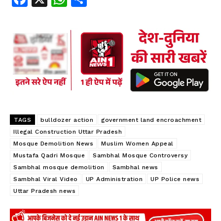
ce
ha
ha
b
ts
re
oo
A
k
p
p
TAGS
bulldozer action
government land encroachment
Illegal Construction Uttar Pradesh
Mosque Demolition News
Muslim Women Appeal
Mustafa Qadri Mosque
Sambhal Mosque Controversy
Sambhal mosque demolition
Sambhal news
Sambhal Viral Video
UP Administration
UP Police news
Uttar Pradesh news