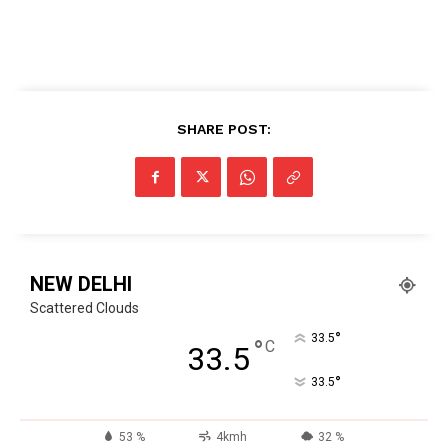
Facebook
X
WhatsApp
Share
SHARE POST:
Read Latest News on AIN
NEWS 1 App
NEW DELHI
Scattered Clouds
°
33.5
°
C
33.5
°
33.5
53 %
4kmh
32 %