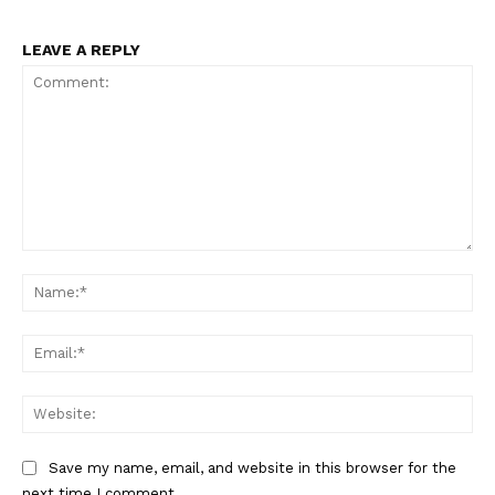
LEAVE A REPLY
Comment:
Nam
Ema
Web
Save my name, email, and website in this browser for the
next time I comment.