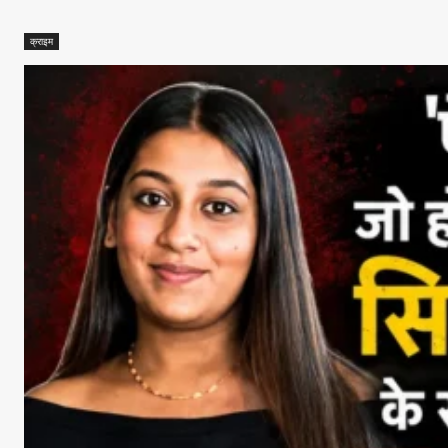
क्राइम
Facebook
X
Whats
Sha
Read Lates
AIN NEWS