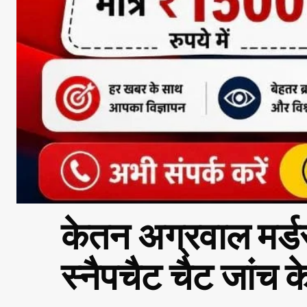
केतन अग्रवाल मर्ड
स्नैपचैट चैट जांच क