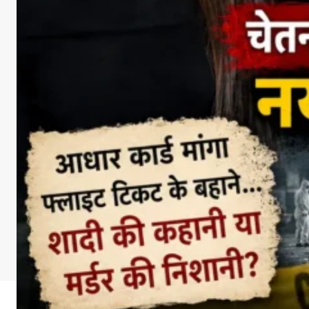
DOWNLOA
Facebook
X
Whats
Sha