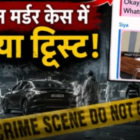
About Us
Privacy Policy
Terms of Use Agreement
D NOW
App
re