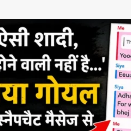
App
re
t News on
 1 App
AIN NEWS 1
Contact Us