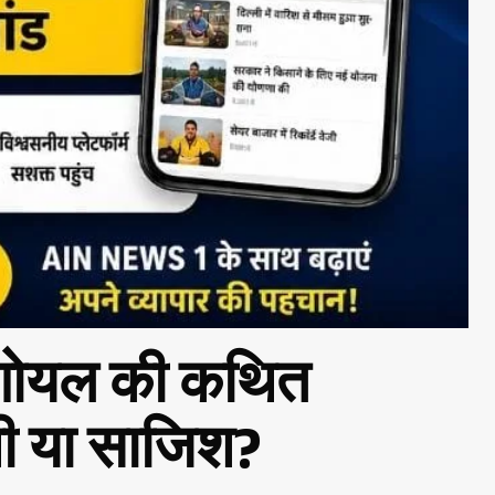
ा गोयल की कथित
ी थी या साजिश?