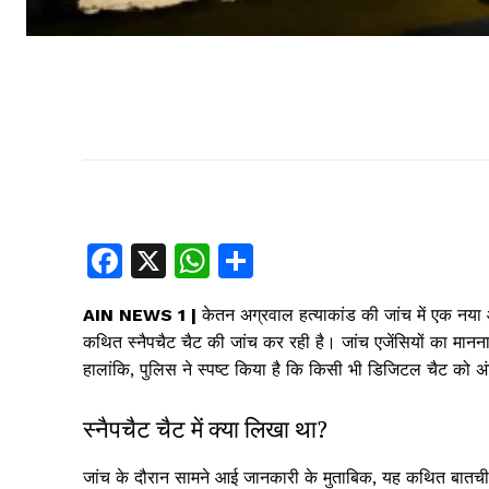
F
X
W
S
a
h
h
AIN NEWS 1 |
केतन अग्रवाल हत्याकांड की जांच में एक नया
c
at
ar
कथित स्नैपचैट चैट की जांच कर रही है। जांच एजेंसियों का मानन
e
s
e
हालांकि, पुलिस ने स्पष्ट किया है कि किसी भी डिजिटल चैट को
b
A
स्नैपचैट चैट में क्या लिखा था?
o
p
o
p
जांच के दौरान सामने आई जानकारी के मुताबिक, यह कथित बातचीत