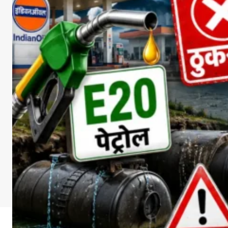
DOWNLOA
Facebook
X
Whats
Sha