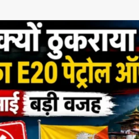
App
re
t News on
 1 App
AIN NEWS 1
Contact Us