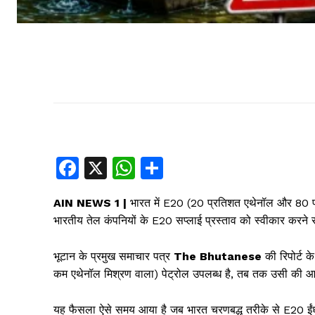
F
X
W
S
a
h
h
AIN NEWS 1 |
भारत में E20 (20 प्रतिशत एथेनॉल और 80 प्
c
at
ar
भारतीय तेल कंपनियों के E20 सप्लाई प्रस्ताव को स्वीकार करने
e
s
e
b
A
भूटान के प्रमुख समाचार पत्र
The Bhutanese
की रिपोर्ट क
कम एथेनॉल मिश्रण वाला) पेट्रोल उपलब्ध है, तब तक उसी की आप
o
p
o
p
यह फैसला ऐसे समय आया है जब भारत चरणबद्ध तरीके से E20 ईंधन क