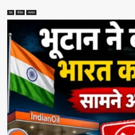
देश
विदेश
व्यापार
Facebook
X
Whats
Sha
Read Lates
AIN NEWS