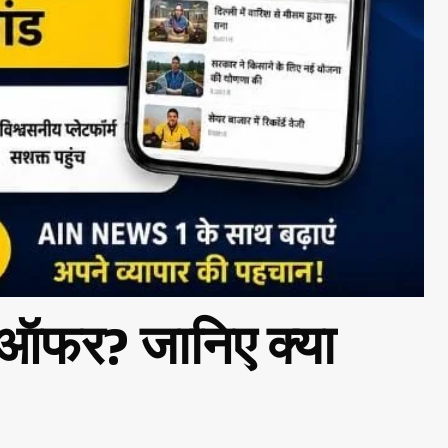
ोल ऑफर? जानिए क्या