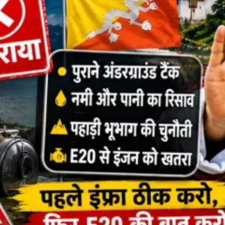
About Us
Privacy Policy
Terms of Use Agreement
D NOW
App
re