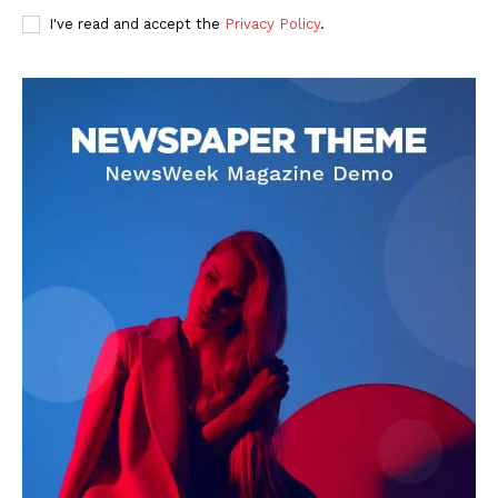
I've read and accept the
Privacy Policy
.
DOWNLOAD NOW
AIN NEWS 1
Contact Us
About Us
Privacy Policy
Terms of Use Agreement
Facebook
X
WhatsApp
Share