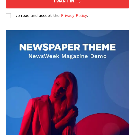
I WANT IN
I've read and accept the
Privacy Policy
.
DOWNLOAD NOW
AIN NEWS 1
Contact Us
About Us
Privacy Policy
Terms of Use Agreement
Facebook
X
WhatsApp
Share