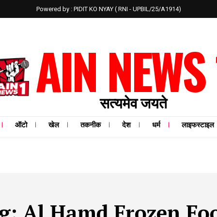
Powered by : PIDIT KO NYAY ( RNI - UPBIL/25/A1914)
AIN NEWS 
सत्यमेव जयते
ऑटो
खेल
तकनीक
देश
धर्म
लाइफस्टाइल
g:
Al Hamd Frozen Fo