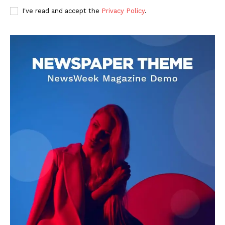
I've read and accept the
Privacy Policy
.
DOWNLOAD NOW
AIN NEWS 1
Contact Us
About Us
Privacy Policy
Terms of Use Agreement
Facebook
X
WhatsApp
Share