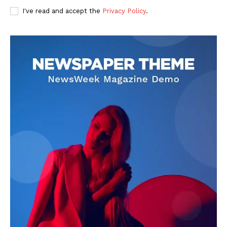
I've read and accept the
Privacy Policy
.
DOWNLOAD NOW
AIN NEWS 1
Contact Us
About Us
Privacy Policy
Terms of Use Agreement
Facebook
X
WhatsApp
Share