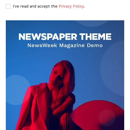
I've read and accept the
Privacy Policy
.
DOWNLOAD NOW
AIN NEWS 1
Contact Us
About Us
Privacy Policy
Terms of Use Agreement
Facebook
X
WhatsApp
Share