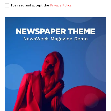
I've read and accept the
Privacy Policy
.
DOWNLOAD NOW
AIN NEWS 1
Contact Us
About Us
Privacy Policy
Terms of Use Agreement
Facebook
X
WhatsApp
Share