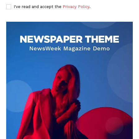
I've read and accept the
Privacy Policy
.
DOWNLOAD NOW
AIN NEWS 1
Contact Us
About Us
Privacy Policy
Terms of Use Agreement
Facebook
X
WhatsApp
Share