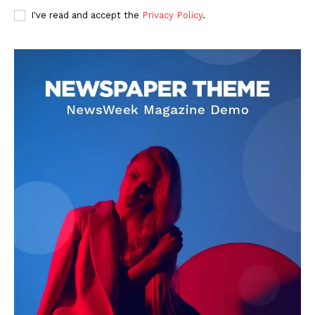
I've read and accept the
Privacy Policy
.
DOWNLOAD NOW
AIN NEWS 1
Contact Us
About Us
Privacy Policy
Terms of Use Agreement
Facebook
X
WhatsApp
Share