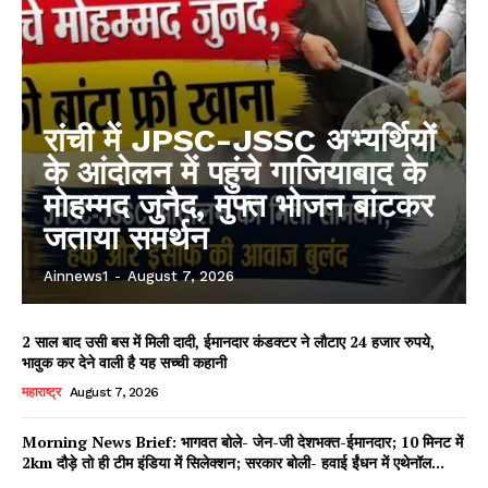
रांची में JPSC-JSSC अभ्यर्थियों
के आंदोलन में पहुंचे गाजियाबाद के
मोहम्मद जुनैद, मुफ्त भोजन बांटकर
जताया समर्थन
Ainnews1
-
August 7, 2026
2 साल बाद उसी बस में मिली दादी, ईमानदार कंडक्टर ने लौटाए 24 हजार रुपये,
भावुक कर देने वाली है यह सच्ची कहानी
महाराष्ट्र
August 7, 2026
Morning News Brief: भागवत बोले- जेन-जी देशभक्त-ईमानदार; 10 मिनट में
2km दौड़े तो ही टीम इंडिया में सिलेक्शन; सरकार बोली- हवाई ईंधन में एथेनॉल...