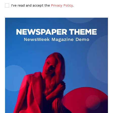
I've read and accept the
Privacy Policy
.
DOWNLOAD NOW
AIN NEWS 1
Contact Us
About Us
Privacy Policy
Terms of Use Agreement
Facebook
X
WhatsApp
Share