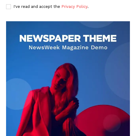
I've read and accept the
Privacy Policy
.
DOWNLOAD NOW
AIN NEWS 1
Contact Us
About Us
Privacy Policy
Terms of Use Agreement
Facebook
X
WhatsApp
Share