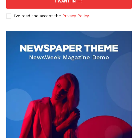
I WANT IN
I've read and accept the
Privacy Policy
.
DOWNLOAD NOW
AIN NEWS 1
Contact Us
About Us
Privacy Policy
Terms of Use Agreement
Facebook
X
WhatsApp
Share