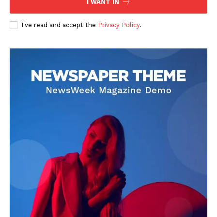
I WANT IN
I've read and accept the
Privacy Policy
.
DOWNLOAD NOW
AIN NEWS 1
Contact Us
About Us
Privacy Policy
Terms of Use Agreement
Facebook
X
WhatsApp
Share