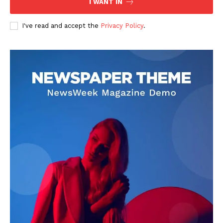
I WANT IN
I've read and accept the
Privacy Policy
.
DOWNLOAD NOW
AIN NEWS 1
Contact Us
About Us
Privacy Policy
Terms of Use Agreement
Facebook
X
WhatsApp
Share