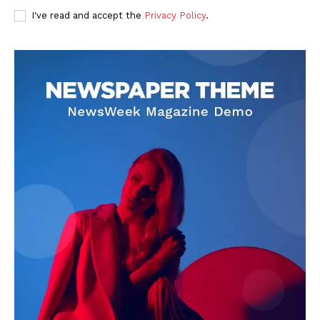
I've read and accept the
Privacy Policy
.
DOWNLOAD NOW
AIN NEWS 1
Contact Us
About Us
Privacy Policy
Terms of Use Agreement
Facebook
X
WhatsApp
Share