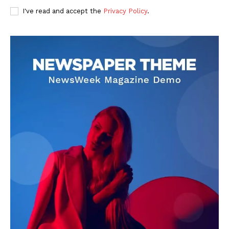
I've read and accept the
Privacy Policy
.
DOWNLOAD NOW
AIN NEWS 1
Contact Us
About Us
Privacy Policy
Terms of Use Agreement
Facebook
X
WhatsApp
Share