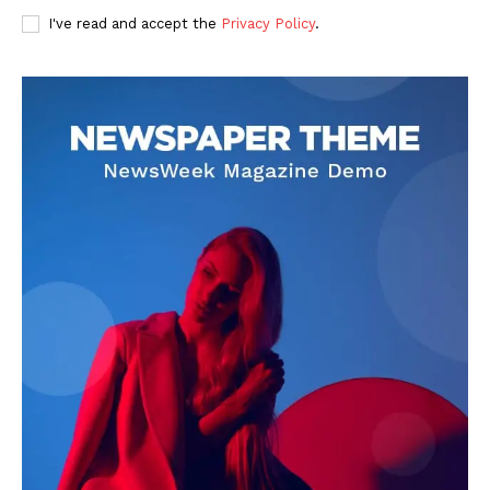
I've read and accept the
Privacy Policy
.
DOWNLOAD NOW
AIN NEWS 1
Contact Us
About Us
Privacy Policy
Terms of Use Agreement
Facebook
X
WhatsApp
Share