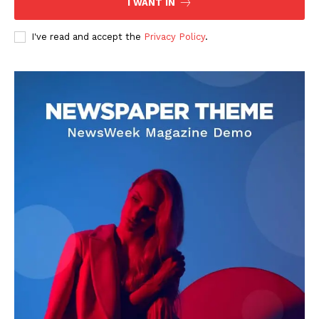
I WANT IN
I've read and accept the
Privacy Policy
.
DOWNLOAD NOW
AIN NEWS 1
Contact Us
About Us
Privacy Policy
Terms of Use Agreement
Facebook
X
WhatsApp
Share