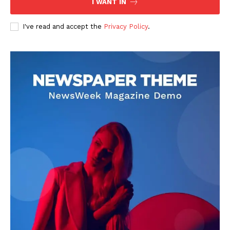
I WANT IN
I've read and accept the
Privacy Policy
.
DOWNLOAD NOW
AIN NEWS 1
Contact Us
About Us
Privacy Policy
Terms of Use Agreement
Facebook
X
WhatsApp
Share