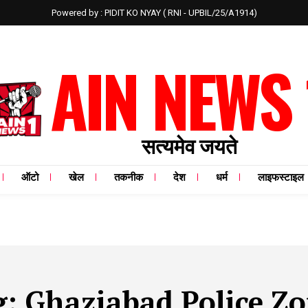
Powered by : PIDIT KO NYAY ( RNI - UPBIL/25/A1914)
AIN NEWS 
सत्यमेव जयते
ऑटो
खेल
तकनीक
देश
धर्म
लाइफस्टाइल
g:
Ghaziabad Police Z