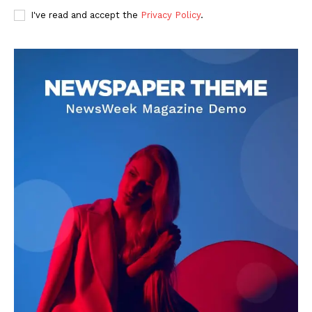
I've read and accept the
Privacy Policy
.
DOWNLOAD NOW
AIN NEWS 1
Contact Us
About Us
Privacy Policy
Terms of Use Agreement
Facebook
X
WhatsApp
Share