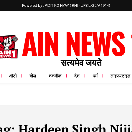
Powered by : PIDIT KO NYAY ( RNI - UPBIL/25/A1914)
AIN NEWS 
सत्यमेव जयते
ऑटो
खेल
तकनीक
देश
धर्म
लाइफस्टाइल
ag:
Hardeep Singh Nijj