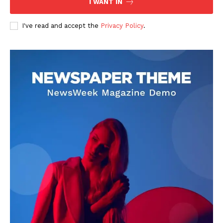
I WANT IN
I've read and accept the
Privacy Policy
.
DOWNLOAD NOW
AIN NEWS 1
Contact Us
About Us
Privacy Policy
Terms of Use Agreement
Facebook
X
WhatsApp
Share