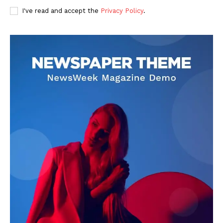
I've read and accept the
Privacy Policy
.
DOWNLOAD NOW
AIN NEWS 1
Contact Us
About Us
Privacy Policy
Terms of Use Agreement
Facebook
X
WhatsApp
Share