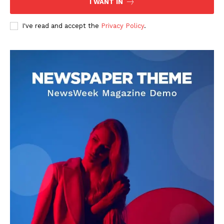
I WANT IN
I've read and accept the
Privacy Policy
.
DOWNLOAD NOW
AIN NEWS 1
Contact Us
About Us
Privacy Policy
Terms of Use Agreement
Facebook
X
WhatsApp
Share