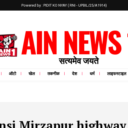
Powered by : PIDIT KO NYAY ( RNI - UPBIL/25/A1914)
AIN NEWS 
सत्यमेव जयते
ऑटो
खेल
तकनीक
देश
धर्म
लाइफस्टाइल
nsi Mirzapur highway 