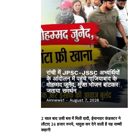
रांची में JPSC-JSSC अभ्यर्थियों
के आंदोलन में पहुंचे गाजियाबाद के
मोहम्मद जुनैद, मुफ्त भोजन बांटकर
जताया समर्थन
Ainnews1
-
August 7, 2026
2 साल बाद उसी बस में मिली दादी, ईमानदार कंडक्टर ने
लौटाए 24 हजार रुपये, भावुक कर देने वाली है यह सच्ची
कहानी