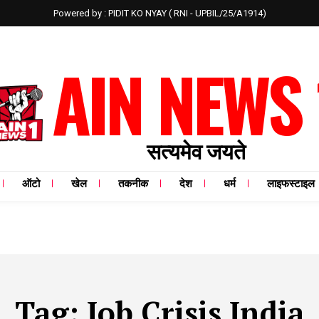
Powered by : PIDIT KO NYAY ( RNI - UPBIL/25/A1914)
AIN NEWS 
सत्यमेव जयते
ऑटो
खेल
तकनीक
देश
धर्म
लाइफस्टाइल
Tag:
Job Crisis India