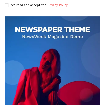
I've read and accept the
Privacy Policy
.
DOWNLOAD NOW
AIN NEWS 1
Contact Us
About Us
Privacy Policy
Terms of Use Agreement
Facebook
X
WhatsApp
Share