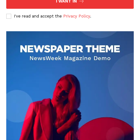
I WANT IN
I've read and accept the
Privacy Policy
.
DOWNLOAD NOW
AIN NEWS 1
Contact Us
About Us
Privacy Policy
Terms of Use Agreement
Facebook
X
WhatsApp
Share