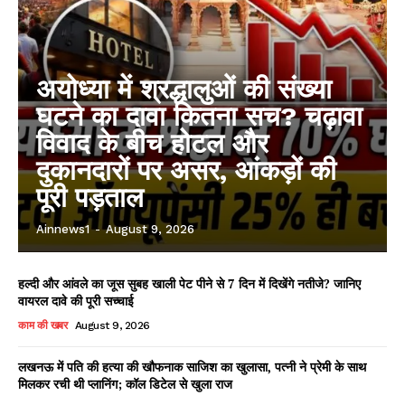
अयोध्या में श्रद्धालुओं की संख्या
घटने का दावा कितना सच? चढ़ावा
विवाद के बीच होटल और
दुकानदारों पर असर, आंकड़ों की
पूरी पड़ताल
Ainnews1
-
August 9, 2026
हल्दी और आंवले का जूस सुबह खाली पेट पीने से 7 दिन में दिखेंगे नतीजे? जानिए
वायरल दावे की पूरी सच्चाई
काम की खबर
August 9, 2026
लखनऊ में पति की हत्या की खौफनाक साजिश का खुलासा, पत्नी ने प्रेमी के साथ
मिलकर रची थी प्लानिंग; कॉल डिटेल से खुला राज