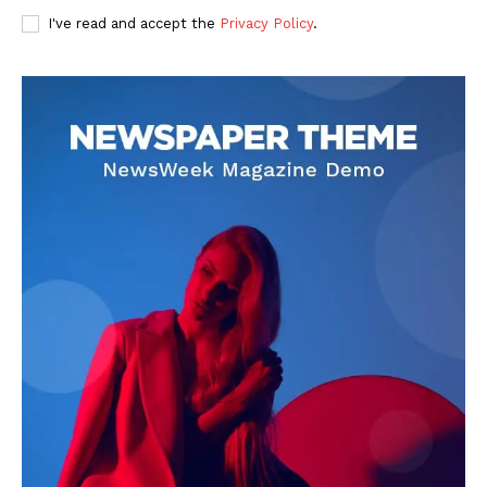
I've read and accept the
Privacy Policy
.
DOWNLOAD NOW
AIN NEWS 1
Contact Us
About Us
Privacy Policy
Terms of Use Agreement
Facebook
X
WhatsApp
Share