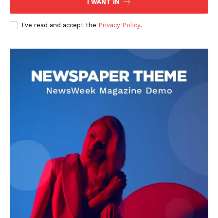
I WANT IN
I've read and accept the
Privacy Policy
.
DOWNLOAD NOW
AIN NEWS 1
Contact Us
About Us
Privacy Policy
Terms of Use Agreement
Facebook
X
WhatsApp
Share