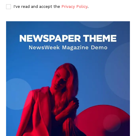
I've read and accept the
Privacy Policy
.
DOWNLOAD NOW
AIN NEWS 1
Contact Us
About Us
Privacy Policy
Terms of Use Agreement
Facebook
X
WhatsApp
Share