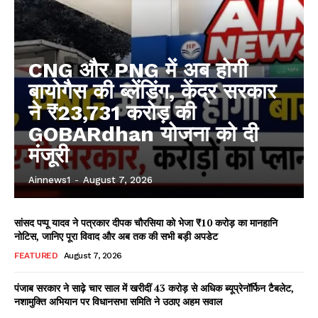
CNG और PNG में अब होगी
बायोगैस की ब्लेंडिंग, केंद्र सरकार
ने ₹23,731 करोड़ की
GOBARdhan योजना को दी
मंजूरी
Ainnews1
-
August 7, 2026
सांसद पप्पू यादव ने पत्रकार दीपक चौरसिया को भेजा ₹10 करोड़ का मानहानि
नोटिस, जानिए पूरा विवाद और अब तक की सभी बड़ी अपडेट
FEATURED
August 7, 2026
पंजाब सरकार ने साढ़े चार साल में खरीदीं 43 करोड़ से अधिक ब्यूप्रेनॉर्फिन टैबलेट,
नशामुक्ति अभियान पर विधानसभा समिति ने उठाए अहम सवाल