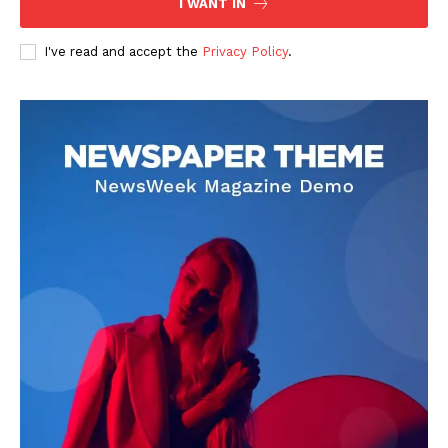
I WANT IN
I've read and accept the
Privacy Policy
.
DOWNLOAD NOW
AIN NEWS 1
Contact Us
About Us
Privacy Policy
Terms of Use Agreement
Facebook
X
WhatsApp
Share